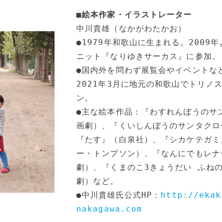
■絵本作家・イラストレーター
中川貴雄（なかがわたかお）

●1979年和歌山に生まれる。2009
ニット『なりゆきサーカス』に参加。

●国内外を問わず展覧会やイベントな
2021年3月に地元の和歌山でトリノ
ン。

●主な絵本作品：『わすれんぼうのサ
画劇）、『くいしんぼうのサンタクロ
『たす』（白泉社）、『シカケテガミ
ー・トンプソン）、『なんにでもレナ
劇）、『くまのこ3きょうだい ふね
劇）など。

●中川貴雄氏公式HP：
http://ekak
nakagawa.com