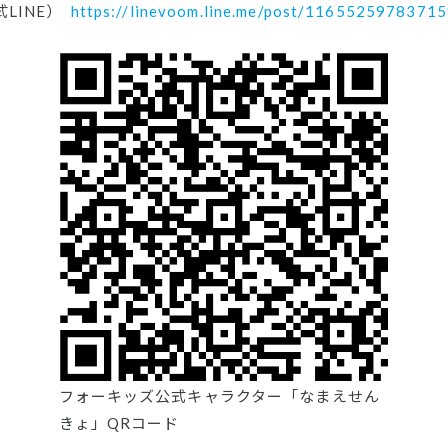
LINE）
https://linevoom.line.me/post/1165525978371
フォーキッズ公式キャラクター「なまえせん
きょ」QRコード