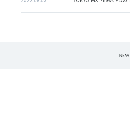
2022.08.03
TOKYO MX「news 
NEW