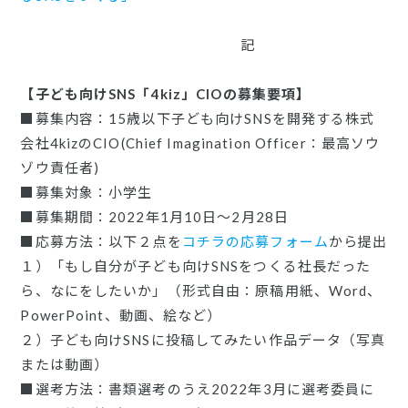
記
【子ども向けSNS「4kiz」CIOの募集要項】
■募集内容：15歳以下子ども向けSNSを開発する株式
会社4kizのCIO(Chief Imagination Officer：最高ソウ
ゾウ責任者)
■募集対象：小学生
■募集期間：2022年1月10日〜2月28日
■応募方法：以下２点を
コチラの応募フォーム
から提出
１）「もし自分が子ども向けSNSをつくる社長だった
ら、なにをしたいか」（形式自由：原稿用紙、Word、
PowerPoint、動画、絵など）
２）子ども向けSNSに投稿してみたい作品データ（写真
または動画）
■選考方法：書類選考のうえ2022年3月に選考委員に